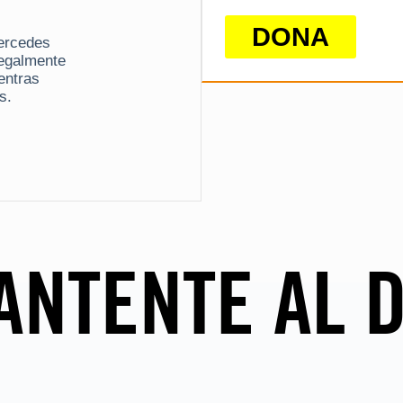
DONA
Mercedes
legalmente
entras
s.
ANTENTE AL D