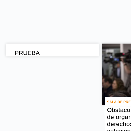
PRUEBA
#ALTOALGENOCIDIO
EXIGE A ISRAEL UN ALTO AL GENOCIO DE LA
SALA DE PR
POBLACIÓN PALESTINA EN GAZA
Obstacul
de orga
derecho
FIRMAR LA PETICIÓN
estacion